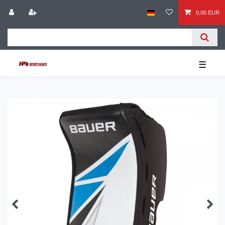
0,00 EUR
☰