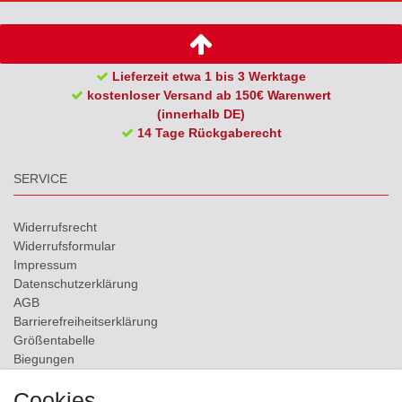
Lieferzeit etwa 1 bis 3 Werktage
kostenloser Versand ab 150€ Warenwert
(innerhalb DE)
14 Tage Rückgaberecht
SERVICE
Widerrufs­recht
Widerrufs­formular
Impressum
Daten­schutz­erklärung
AGB
Barrierefreiheitserklärung
Größentabelle
Biegungen
Versand
Cookies
Kontakt