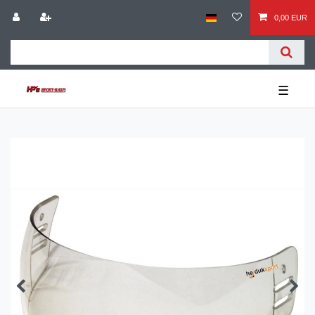
0,00 EUR
☰