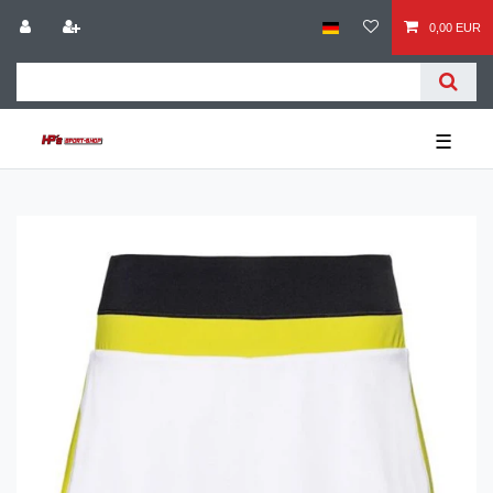
0,00 EUR
☰