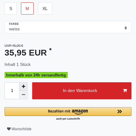
S
M
XL
FARBE
UVP 45,00 €
*
35,95 EUR
Inhalt
1
Stück
Innerhalb von 24h versandfertig
In den Warenkorb
Wunschliste