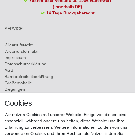
kostenloser Versand ab 150€ Warenwert
(innerhalb DE)
14 Tage Rückgaberecht
SERVICE
Widerrufs­recht
Widerrufs­formular
Impressum
Daten­schutz­erklärung
AGB
Barrierefreiheitserklärung
Größentabelle
Biegungen
Versand
Cookies
Kontakt
Wir nutzen Cookies auf unserer Website. Einige von diesen sind
ZAHLUNGSMÖGLICHKEITEN
essenziell, während andere uns helfen, diese Website und Ihre
Erfahrung zu verbessern. Weitere Informationen zu den von uns
verwendeten Cookies und Ihren Rechten als Nutzer finden Sie