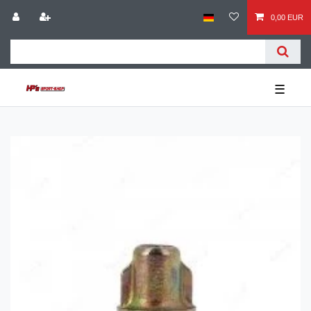
0,00 EUR
☰