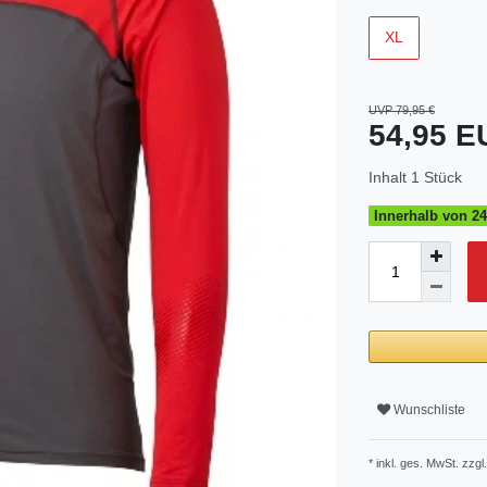
XL
UVP 79,95 €
54,95 
Inhalt
1
Stück
Innerhalb von 24
Wunschliste
* inkl. ges. MwSt. zzgl.