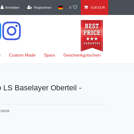
Anmelden
Registrieren
0
0,00 EUR
s
Custom Made
Sparx
Geschenkgutschein
 LS Baselayer Oberteil -
34109