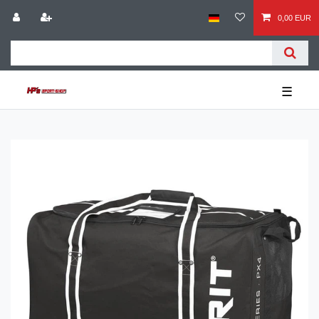
0,00 EUR
☰