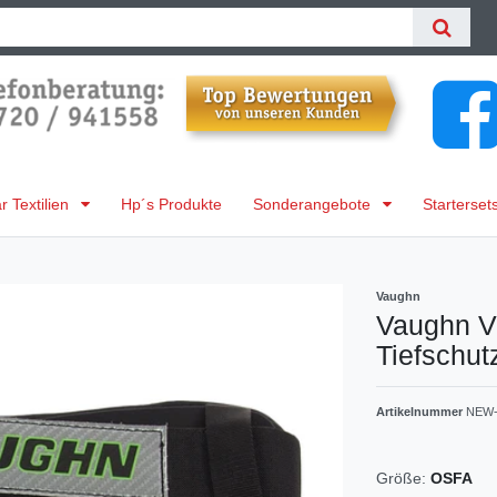
 Textilien
Hp´s Produkte
Sonderangebote
Starterset
Vaughn
Vaughn V
Tiefschut
Artikelnummer
NEW-
Größe:
OSFA