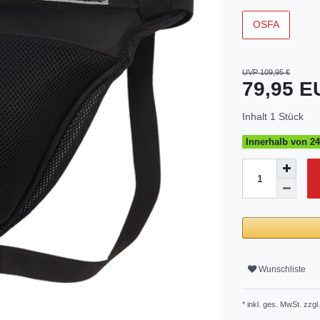
OSFA
UVP 109,95 €
79,95 
Inhalt
1
Stück
Innerhalb von 24
Wunschliste
* inkl. ges. MwSt. zzgl.