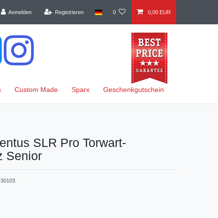
Anmelden
Registrieren
0
0,00 EUR
s
Custom Made
Sparx
Geschenkgutschein
entus SLR Pro Torwart-
z Senior
30103