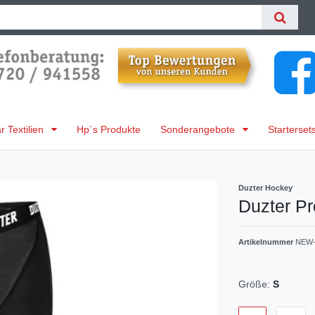
 Textilien
Hp´s Produkte
Sonderangebote
Starterset
Duzter Hockey
Duzter P
Artikelnummer
NEW-
Größe:
S