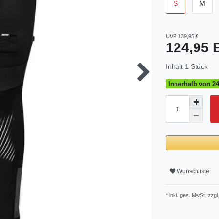
S
M
UVP 139,95 €
124,95
Inhalt
1
Stück
Innerhalb von 24
Wunschliste
* inkl. ges. MwSt. zzgl.