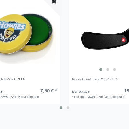
Stick Wax GREEN
Rezztek Blade Tape 2er-Pack Sr
7,50 € *
19
 €
UVP 29,95 €
. MwSt.
zzgl.
Versandkosten
*
inkl. ges. MwSt.
zzgl.
Versandkosten