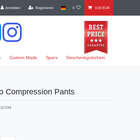
Anmelden
Registrieren
0
0,00 EUR
s
Custom Made
Sparx
Geschenkgutschein
ro Compression Pants
117243