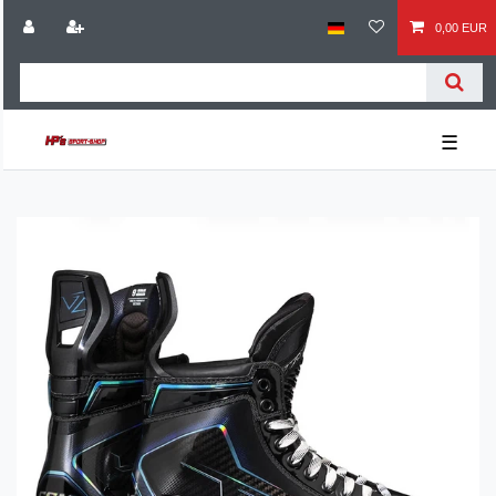
0,00 EUR
☰