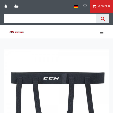
0,00 EUR
☰