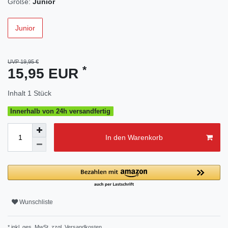
Größe:
Junior
Junior
UVP 19,95 €
*
15,95 EUR
Inhalt
1
Stück
Innerhalb von 24h versandfertig
In den Warenkorb
Wunschliste
* inkl. ges. MwSt. zzgl.
Versandkosten