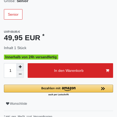
Größe:
Senior
Senior
UVP 69,95 €
*
49,95 EUR
Inhalt
1
Stück
Innerhalb von 24h versandfertig
In den Warenkorb
Wunschliste
* inkl. ges. MwSt. zzgl.
Versandkosten