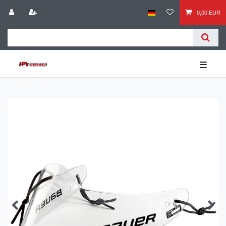
0,00 EUR
☰