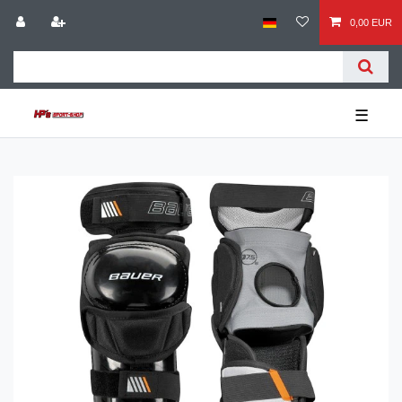
0,00 EUR
☰