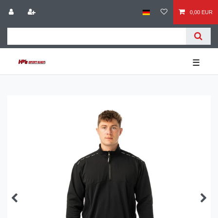
0,00 EUR
☰