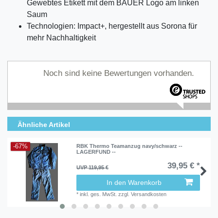
Gewebtes Etikett mit dem BAUER Logo am linken
Saum
Technologien: Impact+, hergestellt aus Sorona für
mehr Nachhaltigkeit
Noch sind keine Bewertungen vorhanden.
Ähnliche Artikel
-67%
RBK Thermo Teamanzug navy/schwarz --
LAGERFUND --
39,95 € *
UVP 119,95 €
In den Warenkorb
*
inkl. ges. MwSt.
zzgl.
Versandkosten