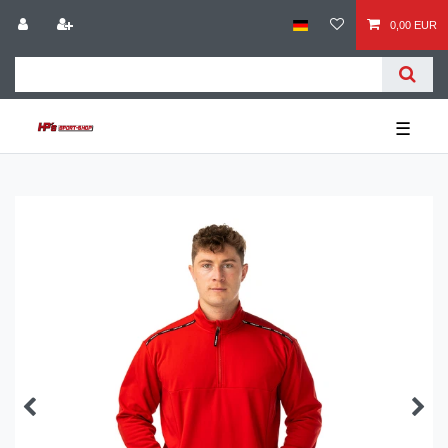
0,00 EUR
☰