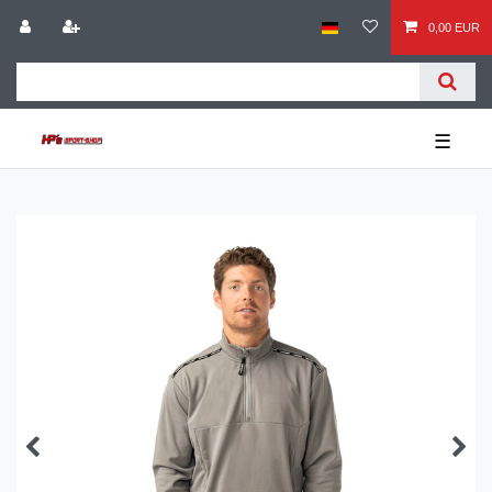
0,00 EUR
☰