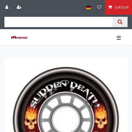
0,00 EUR
☰