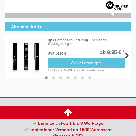
Ähnliche Artikel
Hps Composite End Plug – Schläger-
Verlängerung 4"
ab 9,95 € *
UVP 14,95 €
Artikel anzeigen
*
inkl. ges. MwSt.
zzgl.
Versandkosten
Lieferzeit etwa 1 bis 3 Werktage
kostenloser Versand ab 150€ Warenwert
(innerhalb DE)