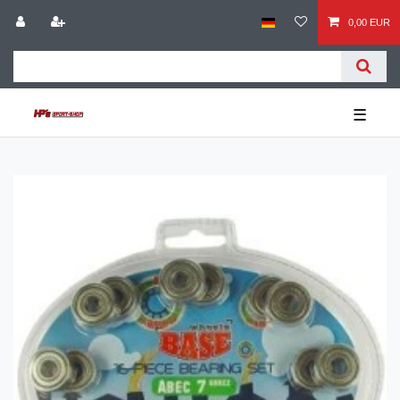
0,00 EUR
☰