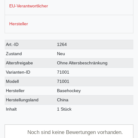
EU-Verantwortlicher
Hersteller
Technisches
Wert
Art.-ID
1264
Merkmal
Zustand
Neu
Altersfreigabe
Ohne Altersbeschränkung
Varianten-ID
71001
Modell
71001
Hersteller
Basehockey
Herstellungsland
China
Inhalt
1 Stück
Noch sind keine Bewertungen vorhanden.