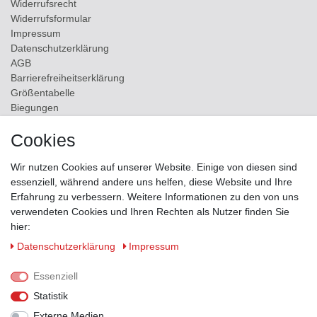
Widerrufs­recht
Widerrufs­formular
Impressum
Daten­schutz­erklärung
AGB
Barrierefreiheitserklärung
Größentabelle
Biegungen
Versand
Cookies
Kontakt
Wir nutzen Cookies auf unserer Website. Einige von diesen sind
ZAHLUNGSMÖGLICHKEITEN
essenziell, während andere uns helfen, diese Website und Ihre
Erfahrung zu verbessern. Weitere Informationen zu den von uns
verwendeten Cookies und Ihren Rechten als Nutzer finden Sie
hier:
Daten­schutz­erklärung
Impressum
Essenziell
Statistik
Externe Medien