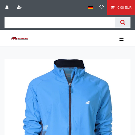
0,00 EUR
☰