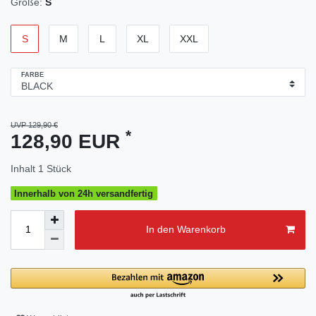
Größe:
S
S
M
L
XL
XXL
FARBE
UVP 129,90 €
*
128,90 EUR
Inhalt
1
Stück
Innerhalb von 24h versandfertig
In den Warenkorb