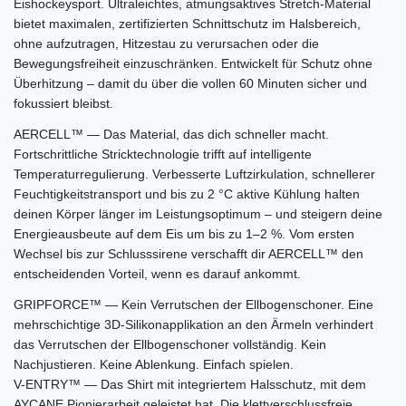
Eishockeysport. Ultraleichtes, atmungsaktives Stretch-Material
bietet maximalen, zertifizierten Schnittschutz im Halsbereich,
ohne aufzutragen, Hitzestau zu verursachen oder die
Bewegungsfreiheit einzuschränken. Entwickelt für Schutz ohne
Überhitzung – damit du über die vollen 60 Minuten sicher und
fokussiert bleibst.
AERCELL™ — Das Material, das dich schneller macht.
Fortschrittliche Stricktechnologie trifft auf intelligente
Temperaturregulierung. Verbesserte Luftzirkulation, schnellerer
Feuchtigkeitstransport und bis zu 2 °C aktive Kühlung halten
deinen Körper länger im Leistungsoptimum – und steigern deine
Energieausbeute auf dem Eis um bis zu 1–2 %. Vom ersten
Wechsel bis zur Schlusssirene verschafft dir AERCELL™ den
entscheidenden Vorteil, wenn es darauf ankommt.
GRIPFORCE™ — Kein Verrutschen der Ellbogenschoner. Eine
mehrschichtige 3D-Silikonapplikation an den Ärmeln verhindert
das Verrutschen der Ellbogenschoner vollständig. Kein
Nachjustieren. Keine Ablenkung. Einfach spielen.
V-ENTRY™ — Das Shirt mit integriertem Halsschutz, mit dem
AYCANE Pionierarbeit geleistet hat. Die klettverschlussfreie