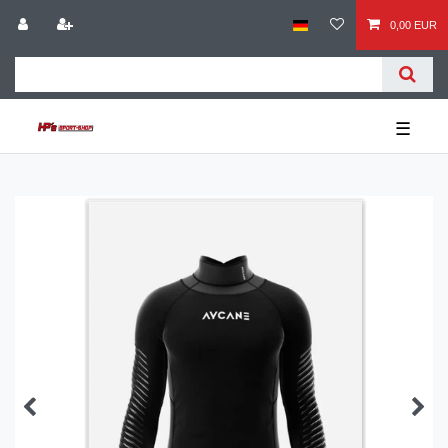
0,00 EUR
☰