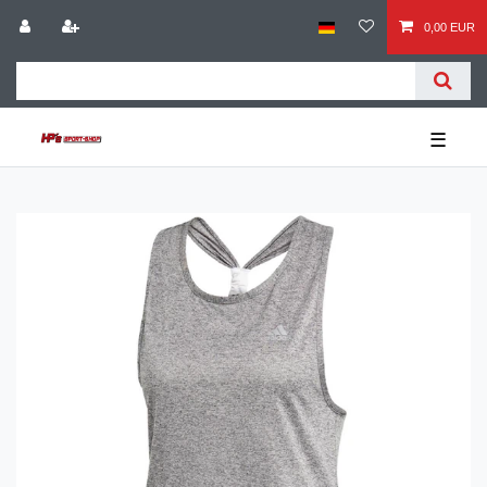
0,00 EUR
☰