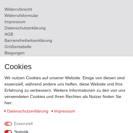
Widerrufs­recht
Widerrufs­formular
Impressum
Daten­schutz­erklärung
AGB
Barrierefreiheitserklärung
Größentabelle
Biegungen
Versand
Cookies
Kontakt
Wir nutzen Cookies auf unserer Website. Einige von diesen sind
ZAHLUNGSMÖGLICHKEITEN
essenziell, während andere uns helfen, diese Website und Ihre
Erfahrung zu verbessern. Weitere Informationen zu den von uns
verwendeten Cookies und Ihren Rechten als Nutzer finden Sie
hier:
Daten­schutz­erklärung
Impressum
Essenziell
Statistik