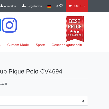
Anmelden
Registrieren
0
0,00 EUR
s
Custom Made
Sparx
Geschenkgutschein
lub Pique Polo CV4694
11088