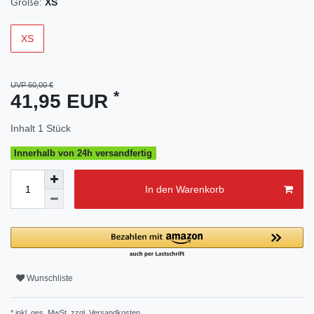
Größe:
XS
XS
UVP 60,00 €
*
41,95 EUR
Inhalt
1
Stück
Innerhalb von 24h versandfertig
In den Warenkorb
Wunschliste
* inkl. ges. MwSt. zzgl.
Versandkosten