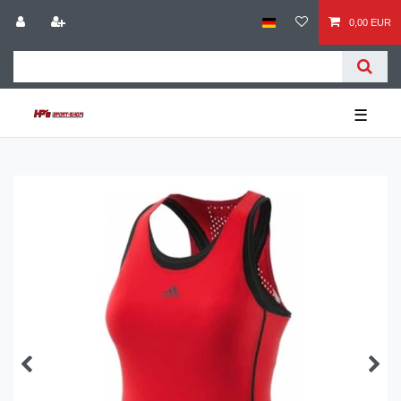
0,00 EUR
☰