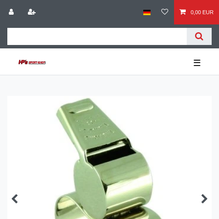
0,00 EUR
☰