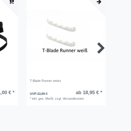
T-Blade Runner weiss
Warrior K
,00 € *
ab 18,95 € *
UVP 22,95 €
UVP 19,9
*
inkl. ges. MwSt.
zzgl.
Versandkosten
*
inkl. ge