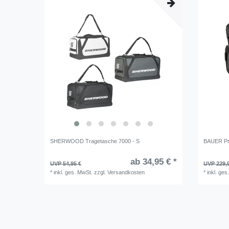
SHERWOOD Tragetasche 7000 - S
BAUER Pro
ab 34,95 € *
UVP 54,95 €
UVP 229,
*
inkl. ges. MwSt.
zzgl.
Versandkosten
*
inkl. ges