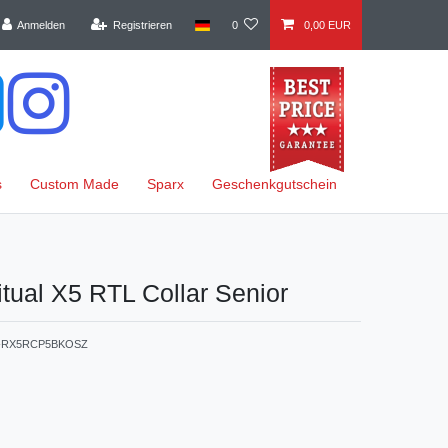
Anmelden
Registrieren
0
0,00 EUR
s
Custom Made
Sparx
Geschenkgutschein
itual X5 RTL Collar Senior
-RX5RCP5BKOSZ