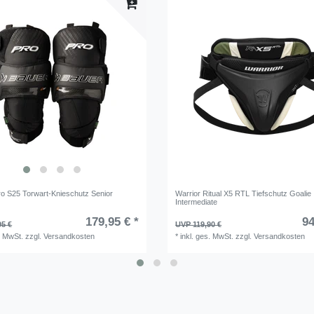
 S25 Torwart-Knieschutz Senior
Warrior Ritual X5 RTL Tiefschutz Goalie
Intermediate
179,95 € *
94
95 €
UVP 119,90 €
. MwSt.
zzgl.
Versandkosten
*
inkl. ges. MwSt.
zzgl.
Versandkosten