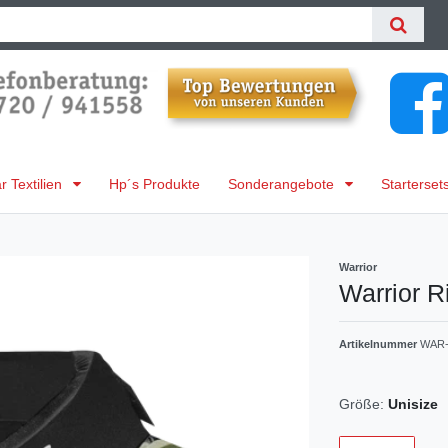
 Textilien
Hp´s Produkte
Sonderangebote
Starterset
Warrior
Warrior R
Artikelnummer
WAR
Größe:
Unisize