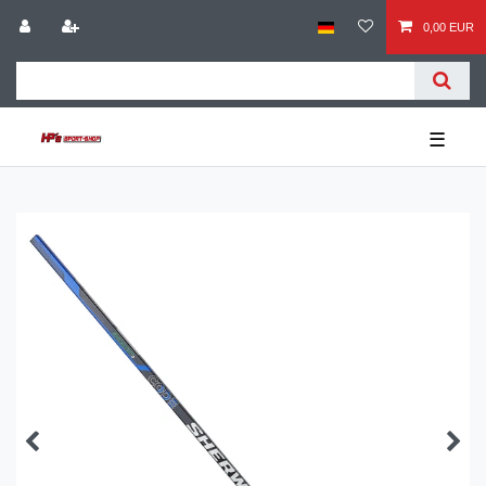
0,00 EUR
☰