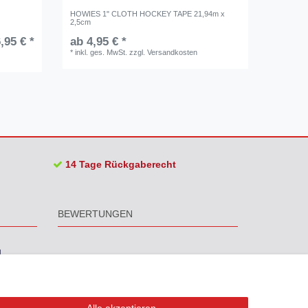
HOWIES 1" CLOTH HOCKEY TAPE 21,94m x
HOWIES 
2,5cm
3,8cm
,95 € *
ab 4,95 € *
UVP 7,95
*
inkl. ges. MwSt.
zzgl.
Versandkosten
*
inkl. ge
14 Tage Rückgaberecht
BEWERTUNGEN