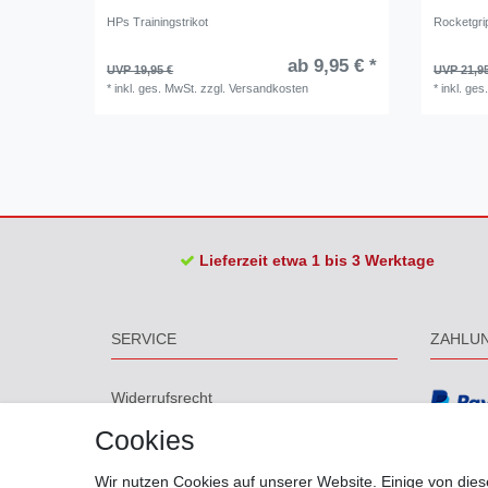
HPs Trainingstrikot
Rocketgrip
ab 9,95 € *
UVP 19,95 €
UVP 21,9
*
inkl. ges. MwSt.
zzgl.
Versandkosten
*
inkl. ges
Lieferzeit etwa 1 bis 3 Werktage
SERVICE
ZAHLU
Widerrufs­recht
Widerrufs­formular
Cookies
Impressum
Daten­schutz­erklärung
Wir nutzen Cookies auf unserer Website. Einige von dies