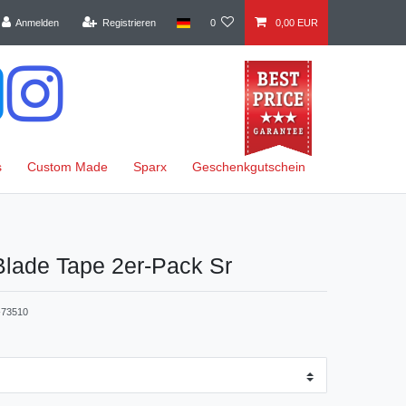
Anmelden
Registrieren
0
0,00 EUR
s
Custom Made
Sparx
Geschenkgutschein
Blade Tape 2er-Pack Sr
73510