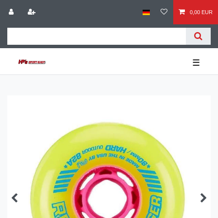
0,00 EUR
☰