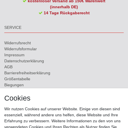
kostenloser Versand ab 150€ Warenwert
(innerhalb DE)
14 Tage Rückgaberecht
SERVICE
Widerrufs­recht
Widerrufs­formular
Impressum
Daten­schutz­erklärung
AGB
Barrierefreiheitserklärung
Größentabelle
Biegungen
Versand
Cookies
Kontakt
Wir nutzen Cookies auf unserer Website. Einige von diesen sind
ZAHLUNGSMÖGLICHKEITEN
essenziell, während andere uns helfen, diese Website und Ihre
Erfahrung zu verbessern. Weitere Informationen zu den von uns
verwendeten Cookies und Ihren Rechten als Nutzer finden Sie