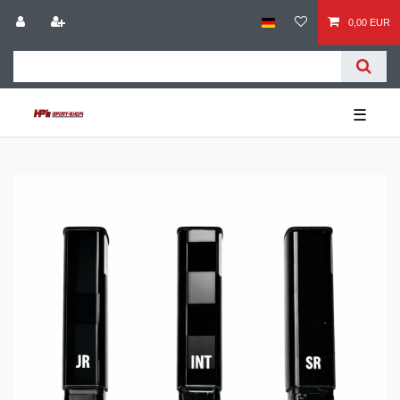
0,00 EUR
☰