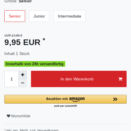
Größe:
Senior
Senior
Junior
Intermediate
UVP 14,95 €
*
9,95 EUR
Inhalt
1
Stück
Innerhalb von 24h versandfertig
In den Warenkorb
Wunschliste
* inkl. ges. MwSt. zzgl.
Versandkosten