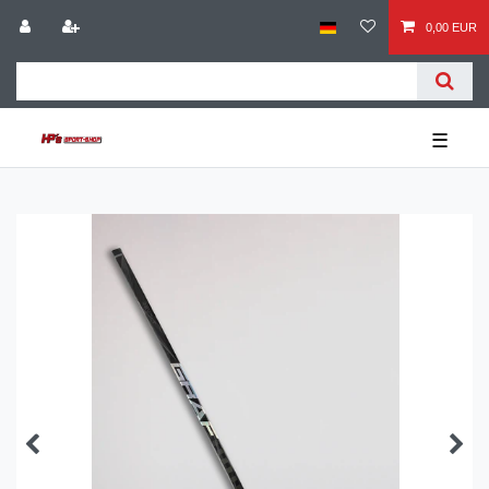
0,00 EUR
☰