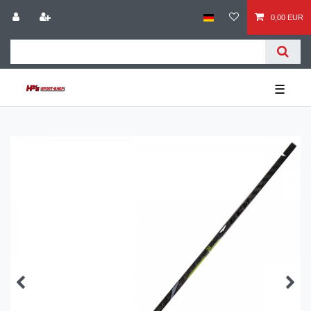
0,00 EUR
☰