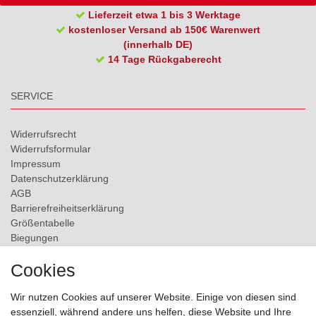
Lieferzeit etwa 1 bis 3 Werktage
kostenloser Versand ab 150€ Warenwert
(innerhalb DE)
14 Tage Rückgaberecht
SERVICE
Widerrufs­recht
Widerrufs­formular
Impressum
Daten­schutz­erklärung
AGB
Barrierefreiheitserklärung
Größentabelle
Biegungen
Versand
Cookies
Kontakt
Wir nutzen Cookies auf unserer Website. Einige von diesen sind
ZAHLUNGSMÖGLICHKEITEN
essenziell, während andere uns helfen, diese Website und Ihre