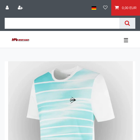
0,00 EUR
☰