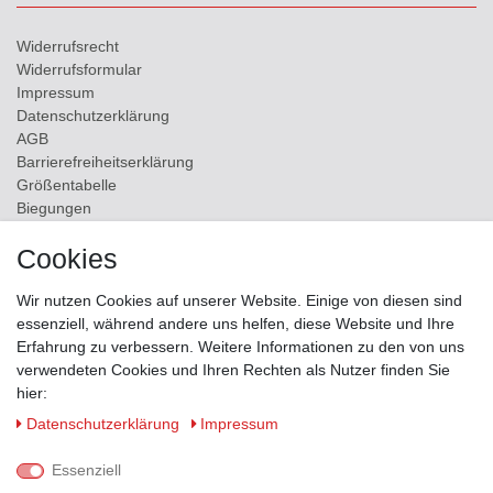
Widerrufs­recht
Widerrufs­formular
Impressum
Daten­schutz­erklärung
AGB
Barrierefreiheitserklärung
Größentabelle
Biegungen
Versand
Cookies
Kontakt
Wir nutzen Cookies auf unserer Website. Einige von diesen sind
ZAHLUNGSMÖGLICHKEITEN
essenziell, während andere uns helfen, diese Website und Ihre
Erfahrung zu verbessern. Weitere Informationen zu den von uns
verwendeten Cookies und Ihren Rechten als Nutzer finden Sie
hier:
Daten­schutz­erklärung
Impressum
Essenziell