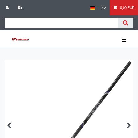
0,00 EUR
☰