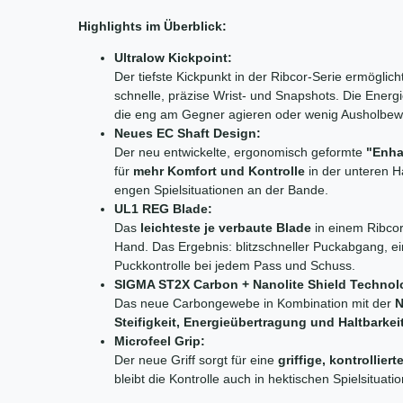
Highlights im Überblick:
Ultralow Kickpoint:
Der tiefste Kickpunkt in der Ribcor-Serie ermöglic
schnelle, präzise Wrist- und Snapshots. Die Energieü
die eng am Gegner agieren oder wenig Ausholbew
Neues EC Shaft Design:
Der neu entwickelte, ergonomisch geformte
"Enha
für
mehr Komfort und Kontrolle
in der unteren 
engen Spielsituationen an der Bande.
UL1 REG Blade:
Das
leichteste je verbaute Blade
in einem Ribcor
Hand. Das Ergebnis: blitzschneller Puckabgang, ei
Puckkontrolle bei jedem Pass und Schuss.
SIGMA ST2X Carbon + Nanolite Shield Technol
Das neue Carbongewebe in Kombination mit der
N
Steifigkeit, Energieübertragung und Haltbarkei
Microfeel Grip:
Der neue Griff sorgt für eine
griffige, kontrollie
bleibt die Kontrolle auch in hektischen Spielsituati