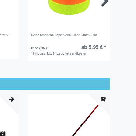
72m x
North American Tape Neon Color 24mm/27m
HOWIES 
ab 5,95 € *
UVP 7,95 €
UVP 11,9
*
inkl. ges. MwSt.
zzgl.
Versandkosten
*
inkl. ge