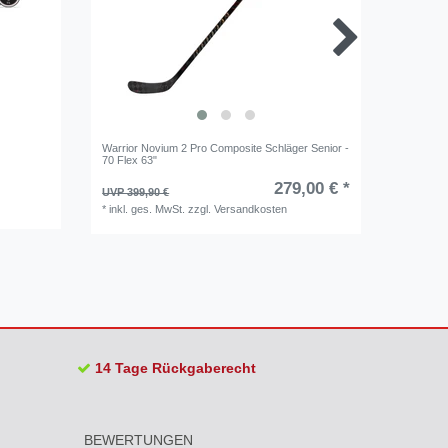
Warrior Novium 2 Pro Composite Schläger Senior -
CCM Ribc
70 Flex 63"
- 95 Flex
279,00 € *
UVP 399,90 €
UVP 289,
*
inkl. ges. MwSt.
zzgl.
Versandkosten
*
inkl. ge
14 Tage Rückgaberecht
BEWERTUNGEN