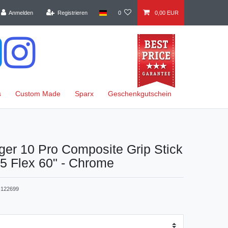
Anmelden
Registrieren
0
0,00 EUR
s
Custom Made
Sparx
Geschenkgutschein
er 10 Pro Composite Grip Stick
85 Flex 60" - Chrome
122699