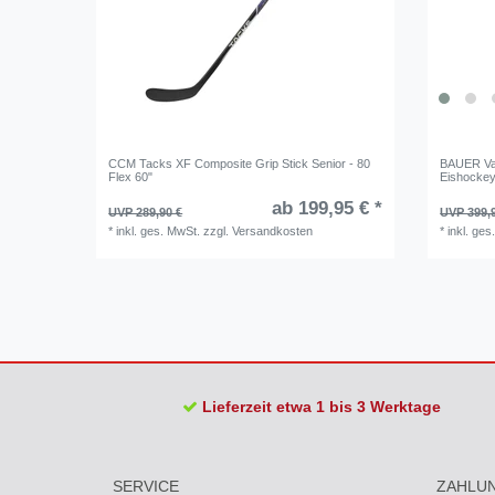
CCM Tacks XF Composite Grip Stick Senior - 80
BAUER Vap
Flex 60"
Eishockey
ab 199,95 € *
UVP 289,90 €
UVP 399,
*
inkl. ges. MwSt.
zzgl.
Versandkosten
*
inkl. ges
Lieferzeit etwa 1 bis 3 Werktage
SERVICE
ZAHLU