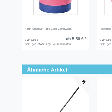
North American Tape Color 24mm/27m
Powerflex
ab 5,56 € *
UVP 6,95 €
UVP 5,95 
*
inkl. ges. MwSt.
zzgl.
Versandkosten
*
inkl. ges
Ähnliche Artikel