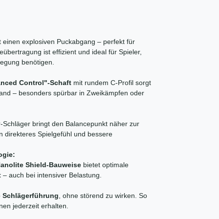
ht einen explosiven Puckabgang – perfekt für
bertragung ist effizient und ideal für Spieler,
egung benötigen.
nced Control"-Schaft
mit rundem C-Profil sorgt
Hand – besonders spürbar in Zweikämpfen oder
-Schläger bringt den Balancepunkt näher zur
n direkteres Spielgefühl und bessere
ogie:
anolite Shield-Bauweise
bietet optimale
t
– auch bei intensiver Belastung.
rte Schlägerführung
, ohne störend zu wirken. So
onen jederzeit erhalten.