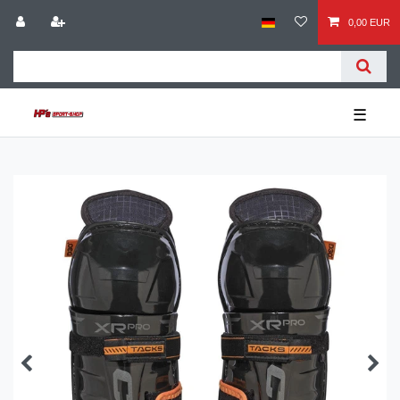
0,00 EUR
☰