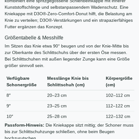
kombiniert eine spritzgegossene Schienbeinkappe mit innerer
Kunststoffschlinge und selbstanpassendem Wadenschutz. Eine
Kniekappe mit D3O®‑Zero‑Comfort‑Donut hilft, die Belastung am
Knie zu verteilen; D3O®‑Verstärkungen und ein strapazierfähiges
Futter ergänzen das Konzept.
Größentabelle & Messhilfe
Im Sitzen das Knie etwa 90° beugen und von der Knie-Mitte bis
zur Oberkante des Schlittschuhs über der ersten Öse messen.
Bei Schlittschuhen mit außen liegender Zunge kann eine Größe
größer sinnvoll sein.
Verfügbare
Messlänge Knie bis
Körpergröße
Schonergröße
Schlittschuh (cm)
(cm)
8″
20–23 cm
102–112 cm
9″
23–25 cm
112–122 cm
10″
25–28 cm
122–132 cm
Passform-Hinweis:
Die Kniekappe sitzt mittig; der Schoner muss
bis zur Schlittschuhzunge schließen, ohne beim Beugen
hochzurutschen.