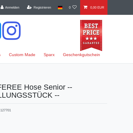
Anmelden
Registrieren
0
0,00 EUR
s
Custom Made
Sparx
Geschenkgutschein
REE Hose Senior --
LUNGSSTÜCK --
127701