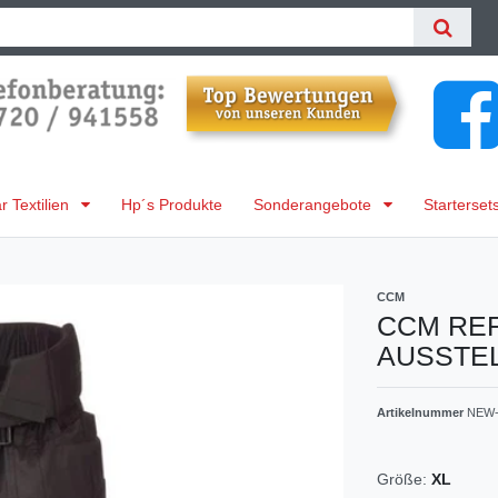
 Textilien
Hp´s Produkte
Sonderangebote
Starterset
CCM
CCM REFE
AUSSTEL
Artikelnummer
NEW-
Größe:
XL