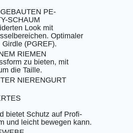
NGEBAUTEN PE-
TY-SCHAUM
derten Look mit
üsselbereichen. Optimaler
 Girdle (PGREF).
NEM RIEMEN
ssform zu bieten, mit
m die Taille.
TER NIERENGURT
ERTES
 bietet Schutz auf Profi-
m und leicht bewegen kann.
EWEBE