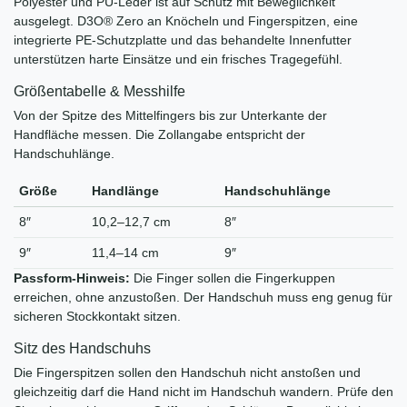
Polyester und PU‑Leder ist auf Schutz mit Beweglichkeit
ausgelegt. D3O® Zero an Knöcheln und Fingerspitzen, eine
integrierte PE‑Schutzplatte und das behandelte Innenfutter
unterstützen harte Einsätze und ein frisches Tragegefühl.
Größentabelle & Messhilfe
Von der Spitze des Mittelfingers bis zur Unterkante der
Handfläche messen. Die Zollangabe entspricht der
Handschuhlänge.
Größe
Handlänge
Handschuhlänge
8″
10,2–12,7 cm
8″
9″
11,4–14 cm
9″
Passform-Hinweis:
Die Finger sollen die Fingerkuppen
erreichen, ohne anzustoßen. Der Handschuh muss eng genug für
sicheren Stockkontakt sitzen.
Sitz des Handschuhs
Die Fingerspitzen sollen den Handschuh nicht anstoßen und
gleichzeitig darf die Hand nicht im Handschuh wandern. Prüfe den