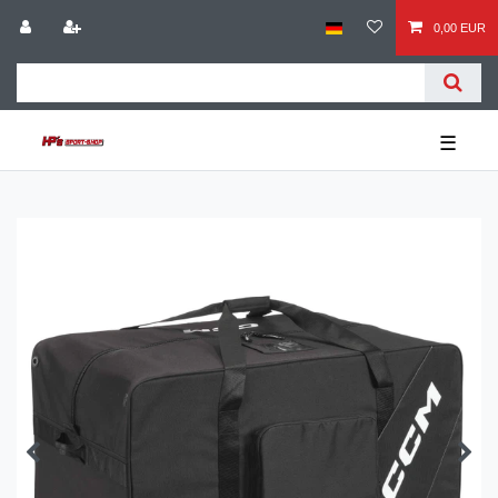
0,00 EUR
☰