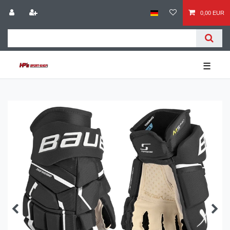
0,00 EUR
☰