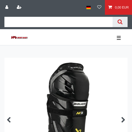
0,00 EUR
☰