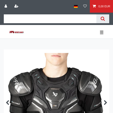
0,00 EUR
☰