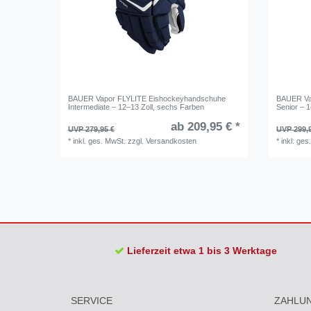
BAUER Vapor FLYLITE Eishockeyhandschuhe
BAUER Va
Intermediate – 12–13 Zoll, sechs Farben
Senior – 
ab 209,95 € *
UVP 279,95 €
UVP 299,
*
inkl. ges. MwSt.
zzgl.
Versandkosten
*
inkl. ges
Lieferzeit etwa 1 bis 3 Werktage
SERVICE
ZAHLU