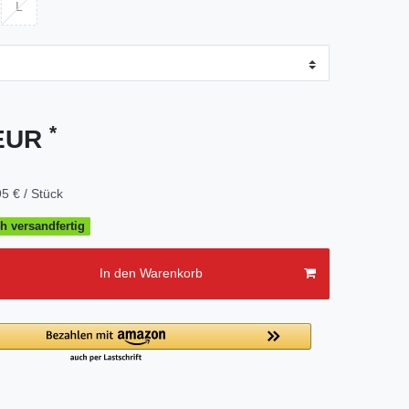
L
*
 EUR
5 € / Stück
h versandfertig
In den Warenkorb