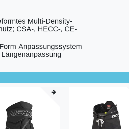
ormtes Multi-Density-
chutz; CSA-, HECC-, CE-
eeForm-Anpassungssystem
nd Längenanpassung