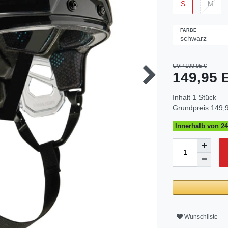
S
M
FARBE
UVP 199,95 €
149,95
Inhalt
1
Stück
Grundpreis
149,9
Innerhalb von 24
Wunschliste