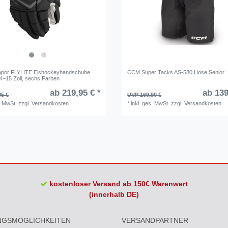
por FLYLITE Eishockeyhandschuhe
CCM Super Tacks AS-580 Hose Senior
14–15 Zoll, sechs Farben
ab 219,95 € *
ab 139
95 €
UVP 169,90 €
. MwSt.
zzgl.
Versandkosten
*
inkl. ges. MwSt.
zzgl.
Versandkosten
kostenloser Versand ab 150€ Warenwert
(innerhalb DE)
NGSMÖGLICHKEITEN
VERSANDPARTNER