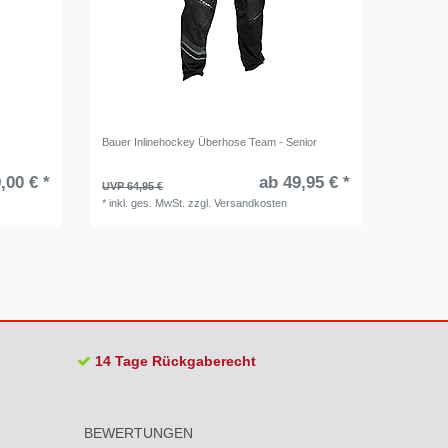
Bauer Inlinehockey Überhose Team - Senior
,00 € *
ab 49,95 € *
UVP 64,95 €
*
inkl. ges. MwSt.
zzgl.
Versandkosten
14 Tage Rückgaberecht
BEWERTUNGEN