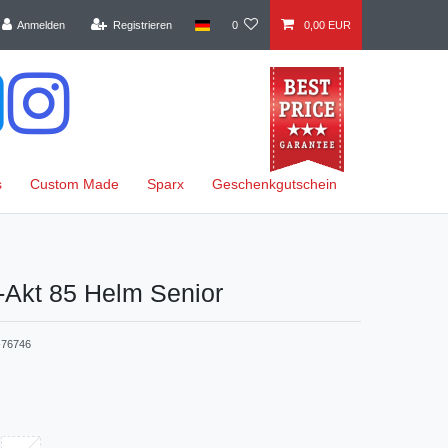
Anmelden
Registrieren
0
0,00 EUR
s
Custom Made
Sparx
Geschenkgutschein
-Akt 85 Helm Senior
76746