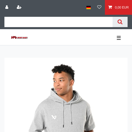
0,00 EUR
☰