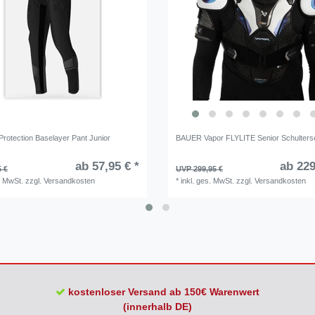
rotection Baselayer Pant Junior
BAUER Vapor FLYLITE Senior Schulters
ab 57,95 € *
ab 229
5 €
UVP 299,95 €
. MwSt.
zzgl.
Versandkosten
*
inkl. ges. MwSt.
zzgl.
Versandkosten
kostenloser Versand ab 150€ Warenwert
(innerhalb DE)