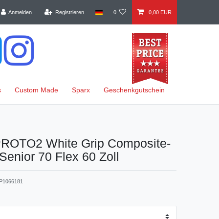
Anmelden
Registrieren
0
0,00 EUR
s
Custom Made
Sparx
Geschenkgutschein
OTO2 White Grip Composite-
Senior 70 Flex 60 Zoll
P1066181