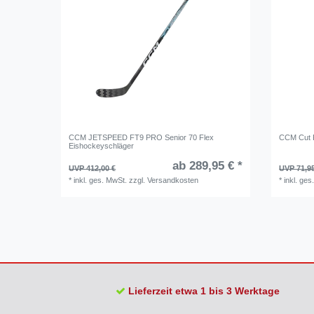
CCM JETSPEED FT9 PRO Senior 70 Flex
CCM Cut P
Eishockeyschläger
ab 289,95 € *
UVP 412,00 €
UVP 71,9
*
inkl. ges. MwSt.
zzgl.
Versandkosten
*
inkl. ges
Lieferzeit etwa 1 bis 3 Werktage