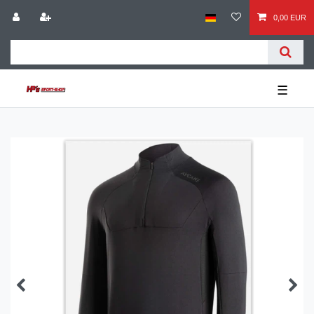
0,00 EUR
☰